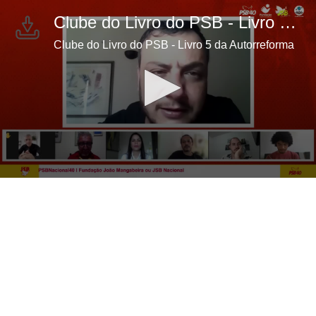
Clube do Livro do PSB - Livro 5 da Autorreforma
Clube do Livro do PSB - Livro 5 da Autorreforma
0
seconds
of
1
hour,
40
minutes,
44
seconds