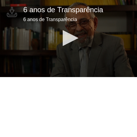
6 anos de Transparência
6 anos de Transparência
0
seconds
of
10
minutes,
35
seconds