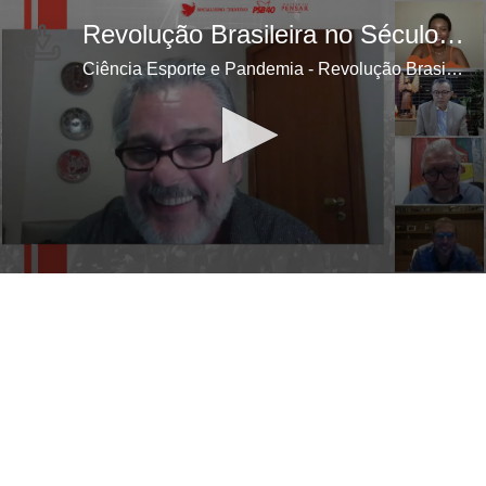
Revolução Brasileira no Século 21 - Ciência Esporte e Pandemia
Ciência Esporte e Pandemia - Revolução Brasileira no Século 21
0
seconds
of
1
hour,
31
minutes,
50
seconds