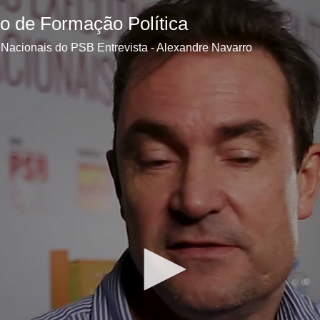
so de Formação Política
Nacionais do PSB Entrevista - Alexandre Navarro