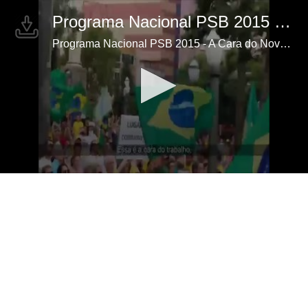
Programa Nacional PSB 2015 - A Cara do Novo Brasil
Programa Nacional PSB 2015 - A Cara do Novo Brasil
0
seconds
of
10
minutes,
0